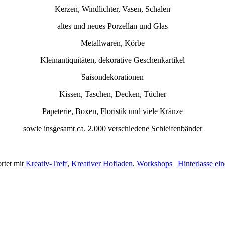
Kerzen, Windlichter, Vasen, Schalen
altes und neues Porzellan und Glas
Metallwaren, Körbe
Kleinantiquitäten, dekorative Geschenkartikel
Saisondekorationen
Kissen, Taschen, Decken, Tücher
Papeterie, Boxen, Floristik und viele Kränze
sowie insgesamt ca. 2.000 verschiedene Schleifenbänder
rtet mit
Kreativ-Treff
,
Kreativer Hofladen
,
Workshops
|
Hinterlasse e